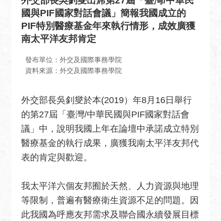
外交部長吳釗燮出席第27屆「臺灣/中華民
息
國與PIF國家對話會議」簡報我國成立的
全
PIF特別醫療基金年來執行情形，成效廣獲
民
南太平洋友邦肯定
外
交
發布單位：外交及國際事務學院
資料來源：外交及國際事務學院
場
地
外交部長吳釗燮於本(2019）年8月16日舉行
出
租
的第27屆「臺灣/中華民國與PIF國家對話會
資
議」中，說明我國上年在論壇中承諾成立特別
訊
醫療基金的執行成果，廣獲我南太平洋友邦代
公
表的肯定與歡迎。
開
資
我太平洋六個友邦囿於天然、人力資源與地理
訊
等限制，普遍有醫療衛生資源不足的問題。因
相
此我國為呼應友邦需求及聯合國永續發展目標