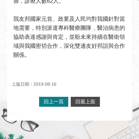
魯，診療人數62人。
絡
我
我友邦國家元首、政要及人民均對我國針對當
們
地需要，特別派遣專科醫療團隊，醫治病患的
常
協助表達感謝與肯定，並盼未來持續在醫衛領
見
域與我國密切合作，深化雙邊友好邦誼與合作
問
關係。
題
English
隱
上版日期：2019-08-16
私
權
回上一頁
回最上面
保
護
及
資
訊