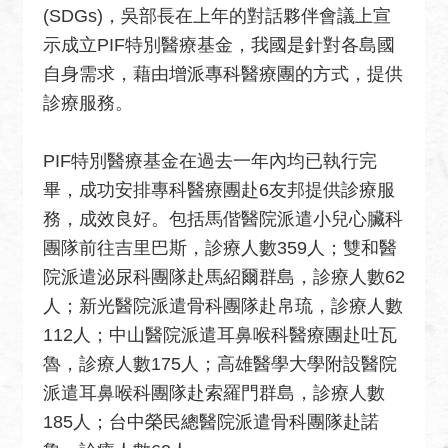
關
(SDGs)，吳部長在上年的對話夥伴會議上宣
網
示成立PIF特別醫療基金，我國是針對各島國
站
自身需求，藉由增派專科醫療團的方式，提供
回
診療服務。
首
頁
PIF特別醫療基金在過去一年內均已執行完
網
畢，成功安排專科醫療團赴6友邦提供診療服
站
務，成效良好。包括馬偕醫院派遣小兒心臟科
導
團隊前往吉里巴斯，診療人數359人；雙和醫
覽
院派遣泌尿科團隊赴馬紹爾群島，診療人數62
外
人；新光醫院派遣骨科團隊赴帛琉，診療人數
交
112人；中山醫院派遣耳鼻喉科醫療團赴吐瓦
部
魯，診療人數175人；高雄醫學大學附設醫院
官
派遣耳鼻喉科團隊赴索羅門群島，診療人數
網
185人；台中榮民總醫院派遣骨科團隊赴諾
聯