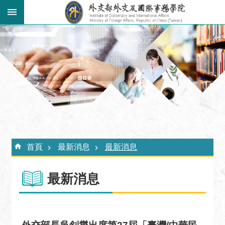
跳到主要內容區塊
:::
進
階
搜
尋
關
於
外
:::
交
首頁
最新消息
最新消息
學
院
最新消息
最
新
消