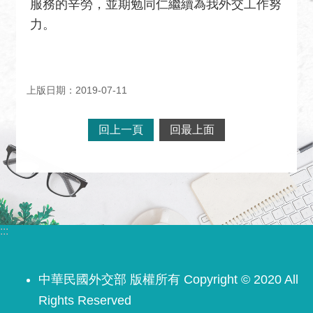
服務的辛勞，並期勉同仁繼續為我外交工作努
絡
力。
我
們
常
上版日期：2019-07-11
見
問
題
回上一頁
回最上面
English
隱
私
權
:::
保
護
及
中華民國外交部 版權所有 Copyright © 2020 All
資
Rights Reserved
訊