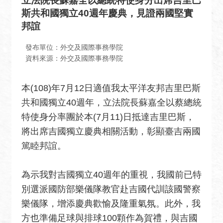
立法院長蘇嘉全以總統特使身分出席吉里巴
息
斯共和國獨立40週年慶典，見證兩國堅實
全
邦誼
民
外
發布單位：外交及國際事務學院
交
資料來源：外交及國際事務學院
場
本(108)年7月12日適值我太平洋友邦吉里巴斯
地
出
共和國獨立40週年，立法院長蘇嘉全以蔡總統
租
特使身分率團於本(7月11)日抵達吉里巴斯，
資
將出席吉國獨立慶典相關活動，彰顯臺吉兩國
訊
篤睦邦誼。
公
開
為示我對吉國獨立40週年的重視，我國前已特
資
別選派國防部樂儀隊教官赴吉國代訓該國警察
訊
樂儀隊，增添慶典歡愉及隆重氣氛。此外，我
相
方也準備足球與排球100顆作為賀禮，與吉國