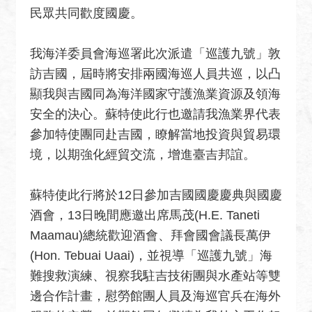
關
民眾共同歡度國慶。
網
站
我海洋委員會海巡署此次派遣「巡護九號」敦
回
訪吉國，屆時將安排兩國海巡人員共巡，以凸
首
顯我與吉國同為海洋國家守護漁業資源及領海
頁
安全的決心。蘇特使此行也邀請我漁業界代表
網
參加特使團同赴吉國，瞭解當地投資與貿易環
站
境，以期強化經貿交流，增進臺吉邦誼。
導
覽
蘇特使此行將於12日參加吉國國慶慶典與國慶
外
酒會，13日晚間應邀出席馬茂(H.E. Taneti
交
Maamau)總統歡迎酒會、拜會國會議長萬伊
部
(Hon. Tebuai Uaai)，並視導「巡護九號」海
官
難搜救演練、視察我駐吉技術團與水產站等雙
網
邊合作計畫，慰勞館團人員及海巡官兵在海外
聯