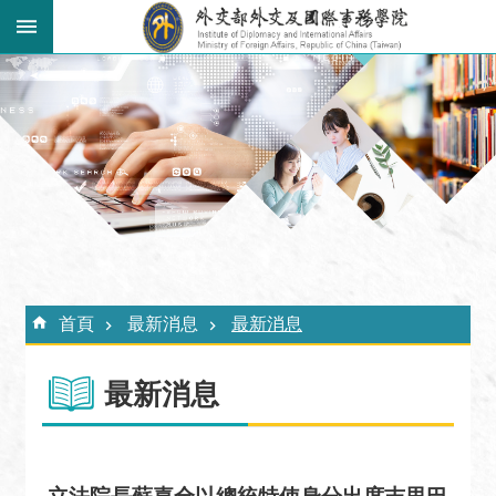
跳到主要內容區塊
:::
進
階
搜
尋
關
於
外
:::
交
首頁
最新消息
最新消息
學
院
最新消息
最
新
消