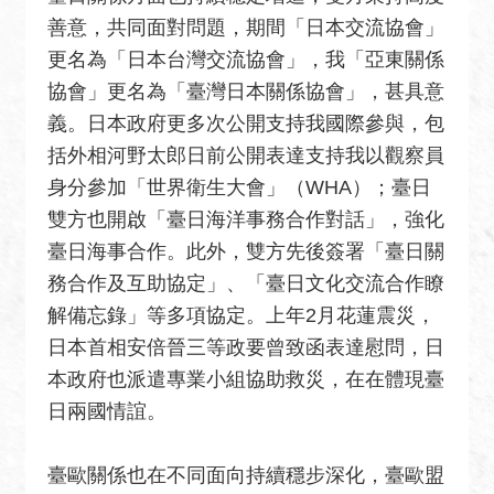
安
善意，共同面對問題，期間「日本交流協會」
全
更名為「日本台灣交流協會」，我「亞東關係
政
策
協會」更名為「臺灣日本關係協會」，甚具意
義。日本政府更多次公開支持我國際參與，包
政
括外相河野太郎日前公開表達支持我以觀察員
府
網
身分參加「世界衛生大會」（WHA）；臺日
站
雙方也開啟「臺日海洋事務合作對話」，強化
資
臺日海事合作。此外，雙方先後簽署「臺日關
料
務合作及互助協定」、「臺日文化交流合作瞭
開
解備忘錄」等多項協定。上年2月花蓮震災，
放
宣
日本首相安倍晉三等政要曾致函表達慰問，日
告
本政府也派遣專業小組協助救災，在在體現臺
日兩國情誼。
無
障
礙
臺歐關係也在不同面向持續穩步深化，臺歐盟