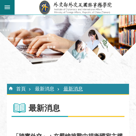
跳到主要內容區塊
:::
進
階
搜
尋
關
於
外
:::
交
首頁
最新消息
最新消息
學
院
最新消息
最
新
消