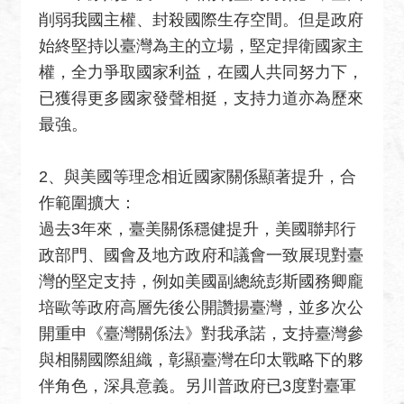
關
削弱我國主權、封殺國際生存空間。但是政府
網
始終堅持以臺灣為主的立場，堅定捍衛國家主
站
權，全力爭取國家利益，在國人共同努力下，
回
已獲得更多國家發聲相挺，支持力道亦為歷來
首
最強。
頁
網
2、與美國等理念相近國家關係顯著提升，合
站
作範圍擴大：
導
過去3年來，臺美關係穩健提升，美國聯邦行
覽
政部門、國會及地方政府和議會一致展現對臺
外
灣的堅定支持，例如美國副總統彭斯國務卿龐
交
培歐等政府高層先後公開讚揚臺灣，並多次公
部
開重申《臺灣關係法》對我承諾，支持臺灣參
官
與相關國際組織，彰顯臺灣在印太戰略下的夥
網
伴角色，深具意義。另川普政府已3度對臺軍
聯