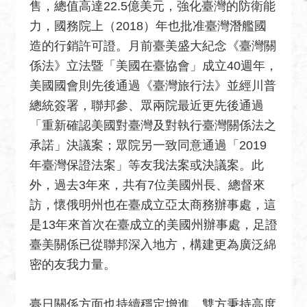
售，總值高達22.5億美元，強化臺灣的防衛能
絡
力，國務院上（2018）年也批准臺灣潛艦國
我
們
造的行銷許可證。月前臺美盛大紀念《臺灣關
係法》立法暨「美國在臺協會」成立40週年，
常
美國國會則先後通過《臺灣旅行法》並經川普
見
總統簽署，聯邦參、眾兩院最近更先後通過
問
題
「重新確認美國對臺灣及對執行臺灣關係法之
承諾」決議案；眾院另一致同意通過「2019
English
年臺灣保證法案」等友我法案或決議案。此
隱
外，過去3年來，共有7位美國州長、總督來
私
訪，懷俄明州也在臺成立亞太商務辦事處，這
權
是13年來首次在臺成立的美國州辦事處，足證
保
臺美關係已從聯邦深入地方，構建更為廣泛綿
護
及
密的友我力量。
資
訊
臺日關係方面也持續穩定增進，雙方秉持高度