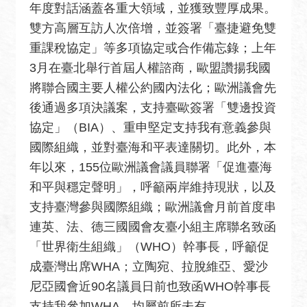
宣
年度對話涵蓋各重大領域，並獲致豐厚成果。
言
雙方高層互訪人次倍增，並簽署「臺捷避免雙
重課稅協定」等多項協定或合作備忘錄；上年
3月在臺北舉行首屆人權諮商，歐盟讚揚我國
將聯合國主要人權公約國內法化；歐洲議會先
後通過多項決議案，支持臺歐簽署「雙邊投資
協定」（BIA）、重申堅定支持我有意義參與
國際組織，並對臺海和平表達關切。此外，本
年以來，155位歐洲議會議員聯署「促進臺海
和平與穩定聲明」，呼籲兩岸維持現狀，以及
支持臺灣參與國際組織；歐洲議會月前首度串
連英、法、德三國國會友臺小組主席聯名致函
「世界衛生組織」（WHO）幹事長，呼籲促
成臺灣出席WHA；立陶宛、拉脫維亞、愛沙
尼亞國會近90名議員日前也致函WHO幹事長
支持我參加WHA，均屬前所未有。