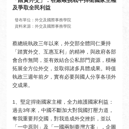
「踏實外交」：在嚴峻挑戰中捍衛國家主權
息
及爭取全民利益
全
民
發布單位：外交及國際事務學院
外
資料來源：外交及國際事務學院
交
蔡總統執政三年以來，外交部全體同仁秉持
場
「踏實外交、互惠互利」的精神，與政府各部
地
出
會合作無間，並有效結合公私部門資源，積極
租
拓展全方位外交，並取得諸多具體成果。時值
資
執政三週年前夕，實有必要與國人分享各項外
訊
交成果。
公
開
1、堅定捍衛國家主權，全力維護國家利益：
資
過去3年來，中國不斷加大對我國打壓力道，
訊
奪我重要邦交國，對我造成外交挫折，並以
相
「一中原則」及「一國兩制臺灣方案」，企圖