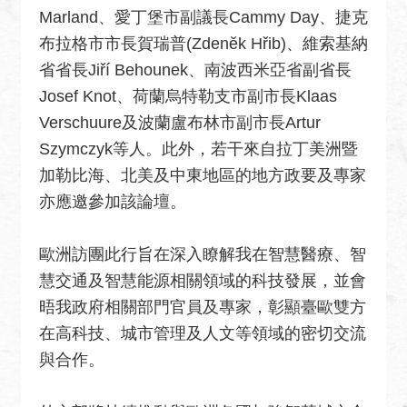
關
Marland、愛丁堡市副議長Cammy Day、捷克
網
布拉格市市長賀瑞普(Zdenĕk Hřib)、維索基納
站
省省長Jiří Behounek、南波西米亞省副省長
回
Josef Knot、荷蘭烏特勒支市副市長Klaas
首
Verschuure及波蘭盧布林市副市長Artur
頁
Szymczyk等人。此外，若干來自拉丁美洲暨
網
加勒比海、北美及中東地區的地方政要及專家
站
亦應邀參加該論壇。
導
覽
歐洲訪團此行旨在深入瞭解我在智慧醫療、智
外
慧交通及智慧能源相關領域的科技發展，並會
交
晤我政府相關部門官員及專家，彰顯臺歐雙方
部
在高科技、城市管理及人文等領域的密切交流
官
與合作。
網
聯