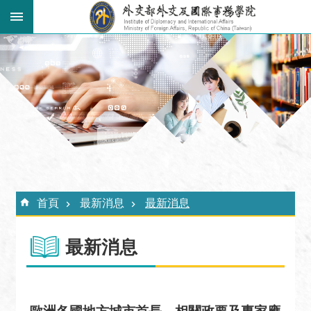
跳到主要內容區塊
:::
進
階
搜
尋
關
於
外
:::
交
首頁
最新消息
最新消息
學
院
最新消息
最
新
消