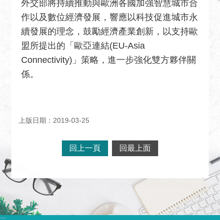
外交部將持續推動與歐洲各國加強智慧城市合
絡
作以及數位經濟發展，響應以科技促進城市永
我
續發展的理念，鼓勵經濟產業創新，以支持歐
們
盟所提出的「歐亞連結(EU-Asia
常
Connectivity)」策略，進一步強化雙方夥伴關
見
係。
問
題
English
上版日期：2019-03-25
隱
私
回上一頁
回最上面
權
保
護
及
資
訊
:::