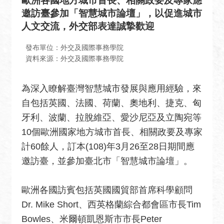
歐洲各國地方城市首長、相關政要及專家應
息
邀訪臺參加「智慧城市論壇」，以促進城市
全
人文交流，外交部表達誠摯歡迎
民
外
發布單位：外交及國際事務學院
交
資料來源：外交及國際事務學院
場
為深入瞭解臺灣智慧城市發展與應用經驗，來
地
出
自包括英國、法國、荷蘭、奧地利、捷克、匈
租
牙利、波蘭、拉脫維亞、愛沙尼亞及立陶宛等
資
10個歐洲國家地方城市首長、相關政要及專家
訊
計60餘人，訂本(108)年3月26至28日期間應
公
邀訪臺，並參加臺北市「智慧城市論壇」。
開
資
歐洲各國訪賓包括英國國貿部首席科學顧問
訊
Dr. Mike Short、西英格蘭綜合都會區市長Tim
相
Bowles、米爾頓凱恩斯市市長Peter