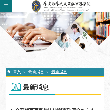
跳到主要內容區塊
:::
進
階
搜
尋
關
於
外
:::
交
首頁
最新消息
最新消息
學
院
最新消息
最
新
消