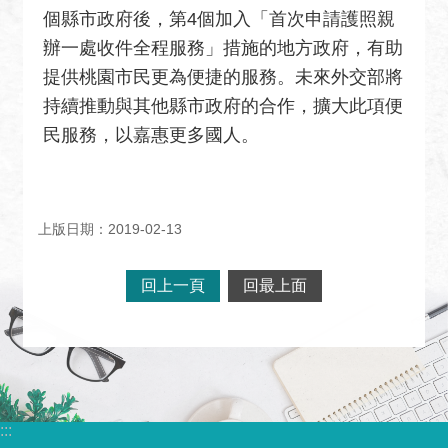
關
個縣市政府後，第4個加入「首次申請護照親
網
辦一處收件全程服務」措施的地方政府，有助
站
提供桃園市民更為便捷的服務。未來外交部將
回
持續推動與其他縣市政府的合作，擴大此項便
首
民服務，以嘉惠更多國人。
頁
網
站
上版日期：2019-02-13
導
覽
回上一頁
回最上面
外
交
部
官
網
:::
聯