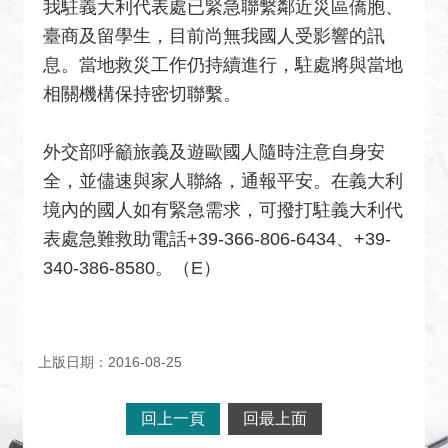
關
我駐義大利代表處已緊急聯繫鄰近災區僑胞、
網
臺商及留學生，目前尚無我國人受影響的訊
站
息。當地救災工作仍持續進行，駐處將與當地
相關機構保持密切聯繫。
回
首
頁
外交部呼籲旅義及遊歐國人隨時注意自身安
全，並儘速與家人聯絡，通報平安。在義大利
網
境內的國人如有緊急需求，可撥打駐義大利代
站
導
表處急難救助電話+39-366-806-6434、+39-
覽
340-386-8580。（E）
外
交
部
上版日期：2016-08-25
官
網
回上一頁
回最上面
聯