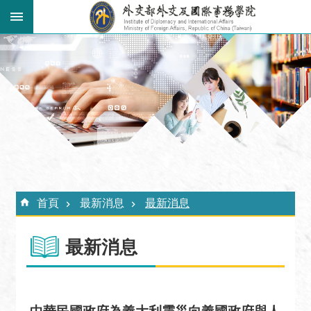
跳到主要內容區塊
:::
進
階
搜
尋
關
於
外
:::
交
首頁
最新消息
最新消息
學
院
最新消息
最
新
消