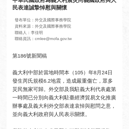
中華民國政府為義大利震災向義國政府與人
息
民表達誠摯悼慰與關懷
全
民
發布單位：外交及國際事務學院
外
資料來源：外交及國際事務學院
聯絡人：李佳明
交
聯絡資訊：cmlee@mofa.gov.tw
場
地
第186號新聞稿
出
租
資
義大利中部於當地時間本（105）年8月24日
訊
發生芮氏規模6.2地震，造成嚴重傷亡，眾多
災民無家可歸。外交部及我駐義大利代表處第
公
一時間已分別向義大利駐臺經濟貿易文化推廣
開
資
辦事處及義大利外交部表達哀悼與慰問之意，
訊
並向義大利政府與人民表示關懷。
相