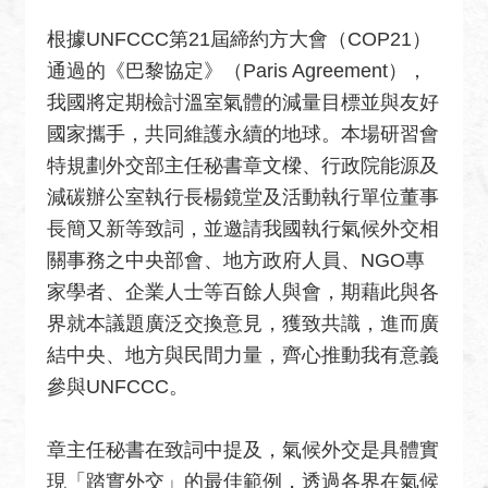
關
網
根據UNFCCC第21屆締約方大會（COP21）
站
通過的《巴黎協定》（Paris Agreement），
我國將定期檢討溫室氣體的減量目標並與友好
回
首
國家攜手，共同維護永續的地球。本場研習會
頁
特規劃外交部主任秘書章文樑、行政院能源及
減碳辦公室執行長楊鏡堂及活動執行單位董事
網
長簡又新等致詞，並邀請我國執行氣候外交相
站
導
關事務之中央部會、地方政府人員、NGO專
覽
家學者、企業人士等百餘人與會，期藉此與各
界就本議題廣泛交換意見，獲致共識，進而廣
外
結中央、地方與民間力量，齊心推動我有意義
交
部
參與UNFCCC。
官
網
章主任秘書在致詞中提及，氣候外交是具體實
聯
現「踏實外交」的最佳範例，透過各界在氣候