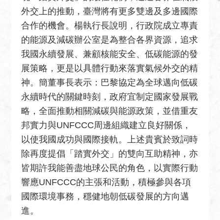
絡
外交上的推動，臺灣將有更多雙邊及多邊國際
我
合作的機會。楊執行長說明，行政院成立專責
們
的能源及減碳辦公室是為整合各界資源，追求
常
我國永續發展、兼顧核能安全、低碳能源的發
見
展策略，更是以具體行動來落實氣候外交的精
問
神。簡董事長表示：巴黎協定為全球邁向低碳
題
永續時代的關鍵時刻，政府宜制定國家發展戰
English
略，全面推動相關減碳與能源政策，並借重友
邦實力與UNFCCC周邊組織建立良好關係，
隱
以使我國成功與國際接軌。上述貴賓於致詞時
私
權
除再度提倡「踏實外交」的雙向互助精神，亦
保
皆期許我能善盡地球公民的角色，以實際行動
護
響應UNFCCC的主張和活動，積極參與各項
及
國際環境事務，穩健地朝低碳發展的方向邁
資
進。
訊