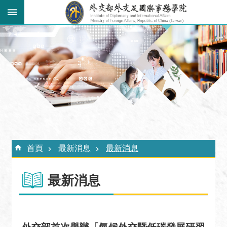
跳到主要內容區塊
:::
進
階
搜
尋
關
於
外
:::
交
首頁
最新消息
最新消息
學
院
最新消息
最
新
消