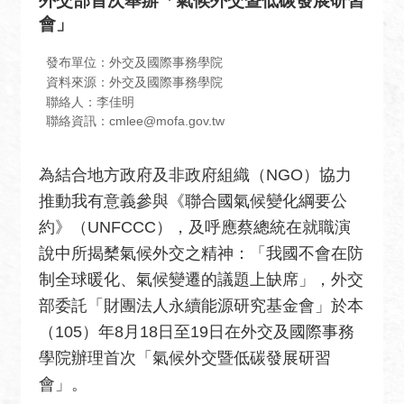
外交部首次舉辦「氣候外交暨低碳發展研習
息
會」
全
民
發布單位：外交及國際事務學院
外
資料來源：外交及國際事務學院
聯絡人：李佳明
交
聯絡資訊：cmlee@mofa.gov.tw
場
地
為結合地方政府及非政府組織（NGO）協力
出
推動我有意義參與《聯合國氣候變化綱要公
租
資
約》（UNFCCC），及呼應蔡總統在就職演
訊
說中所揭櫫氣候外交之精神：「我國不會在防
制全球暖化、氣候變遷的議題上缺席」，外交
公
部委託「財團法人永續能源研究基金會」於本
開
資
（105）年8月18日至19日在外交及國際事務
訊
學院辦理首次「氣候外交暨低碳發展研習
會」。
相