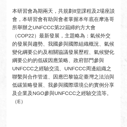
安
全
本研習會為期兩天，共規劃8堂課程及2場座談
政
會，本研習會有助與會者掌握本年底在摩洛哥
策
所舉辦之UNFCCC第22屆締約方大會
政
（COP22）最新發展，主題略為：氣候外交
府
的發展與趨勢、我國參與國際組織概況、氣候
網
變化綱要公約及相關協議發展歷程、氣候變化
站
綱要公約的低碳因應策略、政府部門參與
資
料
UNFCCC之經驗交流、UNFCCC周邊組織之
開
聯繫與合作管道、因應巴黎協定臺灣之法治與
放
低碳策略發展、我參與國際環境公約實例分享
宣
及企業及NGO參與UNFCCC之經驗交流等。
告
（E）
無
障
礙