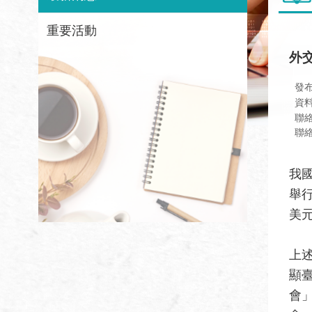
重要活動
外
發
資
聯
聯絡
我
舉
美
上述
顯
會