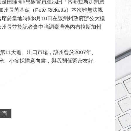
則是由擁有6萬多會員組成的「內布拉斯加州農
加州長芮基茲（Pete Ricketts）本次雖無法親
席於當地時間8月10日在該州州政府辦公大樓
茲州長並於記者會中強調臺灣為內布拉斯加州
州第11大進、出口市場，該州曾於2007年、
、玉米、小麥採購意向書，與我關係緊密友好。
上面