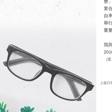
會
業合
自
舉
重
我與
2
（E
上版日期：