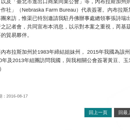
」以及「臺北市進出口商業同業公會」等，內布拉斯加州
作社」（Nebraska Farm Bureau）代表簽署。內布拉斯
率團來訪，惟渠已特別邀請我駐丹佛辦事處總領事張詩瑞出
行之記者會，共同宣布本消息，以示對本案之重視，芮基
要的貿易夥伴。
內布拉斯加州於1983年締結姐妹州， 2015年我國為該
010年及2013年組團訪問我國，與我相關公會簽署黃豆
）
2016-08-17
回上一頁
回最