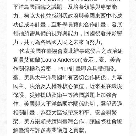
絡
平洋島國面臨之議題，及培養領導與專業能
我
力。柯克大使並感謝我政府與美國東西中心成
們
功促成本計畫，至盼學員藉此合作計畫，發展
常
領袖所需具備的視野與能力，回國後發揮影響
見
力，共同為各島國人民之未來而努力。
問
代表美國在臺協會臺北辦事處發言之政治組
題
官員艾如蘭(Laura Anderson)表示，臺、美合
English
作關係極為緊密， PILP計畫即為具體例證。
臺、美與太平洋島國均有密切合作關係，共享
隱
民主、法治及人權等核心價值，近來並在環境
私
權
保護、災難援助及衛生等跨國議題上加強合
保
作。美國與太平洋島國亦關係密切，冀望透過
護
相關計畫，為亞太區域帶來和平、安全與繁
及
榮。美方樂願持續與臺灣合作，讓國際社會瞭
資
解臺灣在許多專業議題之貢獻。
訊