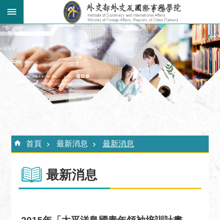
跳到主要內容區塊
:::
進
階
搜
尋
關
於
外
:::
交
首頁
最新消息
最新消息
學
院
最新消息
最
新
消