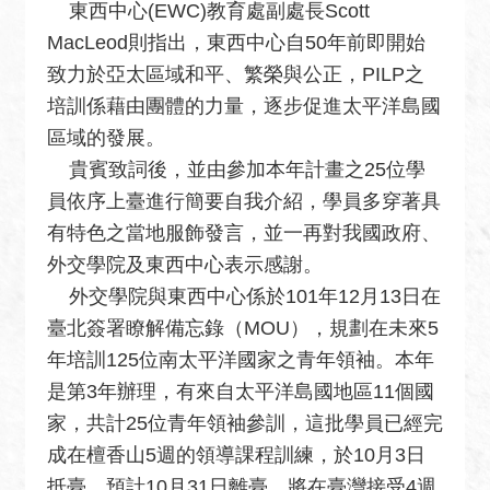
安
東西中心(EWC)教育處副處長Scott
全
MacLeod則指出，東西中心自50年前即開始
政
致力於亞太區域和平、繁榮與公正，PILP之
策
培訓係藉由團體的力量，逐步促進太平洋島國
政
區域的發展。
府
貴賓致詞後，並由參加本年計畫之25位學
網
員依序上臺進行簡要自我介紹，學員多穿著具
站
有特色之當地服飾發言，並一再對我國政府、
資
料
外交學院及東西中心表示感謝。
開
外交學院與東西中心係於101年12月13日在
放
臺北簽署瞭解備忘錄（MOU），規劃在未來5
宣
年培訓125位南太平洋國家之青年領袖。本年
告
是第3年辦理，有來自太平洋島國地區11個國
無
家，共計25位青年領袖參訓，這批學員已經完
障
成在檀香山5週的領導課程訓練，於10月3日
礙
抵臺，預計10月31日離臺，將在臺灣接受4週