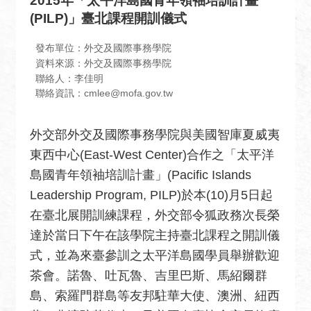
2015年「太平洋島國青年領袖培訓計畫
息
(PILP)」臺北課程開訓儀式
全
民
發布單位：外交及國際事務學院
外
資料來源：外交及國際事務學院
聯絡人：李佳明
交
聯絡資訊：cmlee@mofa.gov.tw
場
地
外交部外交及國際事務學院與美國智庫夏威夷
出
東西中心(East-West Center)合作之「太平洋
租
資
島國青年領袖培訓計畫」(Pacific Islands
訊
Leadership Program, PILP)於本(10)月5日起
在臺北展開訓練課程，外交部令狐政務次長榮
公
達於當日下午在該學院主持臺北課程之開訓儀
開
資
式，並為來臺參訓之太平洋島國學員舉辦歡迎
訊
茶會。諾魯、吐瓦魯、吉里巴斯、馬紹爾群
島、索羅門群島等友邦駐華大使、澳洲、紐西
相