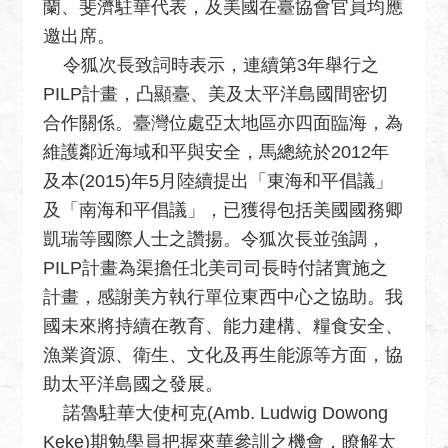
關
蘭、斐濟駐華代表，及美國在臺協會官員均應
網
邀出席。
站
令狐次長致詞時表示，連續第3年舉行之
PILP計畫，凸顯臺、美及太平洋島國間密切
回
首
合作關係。臺灣位處亞太地區亦四面臨海，為
頁
維護鄰近海域和平與安全，馬總統於2012年
及本(2015)年5月陸續提出「東海和平倡議」
網
及「南海和平倡議」，已獲得包括美國國務卿
站
導
凱瑞等國際人士之讚揚。令狐次長並強調，
覽
PILP計畫為渠擔任北美司司長時付諸實施之
計畫，感謝美方執行單位東西中心之協助。我
外
國未來將持續在教育、能力建構、糧食安全、
交
部
漁業資源、衛生、文化及再生能源等方面，協
官
助太平洋島國之發展。
網
諾魯駐華大使柯克(Amb. Ludwig Dowong
聯
Keke)期勉學員把握來華參訓之機會，瞭解太