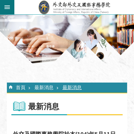
跳到主要內容區塊
:::
進
階
搜
尋
關
於
外
:::
交
首頁
最新消息
最新消息
學
院
最新消息
最
新
消