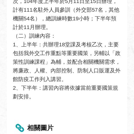
次，104年度上半年於5月11日至15日辦理，
關
網
計有111名駐外人員參訓（外交部57名，其他
站
機關54名），總訓練時數19小時；下半年預
計於11月辦理。
回
（二）訓練內容：
首
頁
1、上半年：共辦理18堂課及考核乙次，主要
包括我外交工作重點等重要國策，另輔以「政
網
策性訓練課程」為輔，並配合相關機關需求，
站
將廉政、人權、內部控制、防制人口販運及外
導
覽
館防疫工作列入講習。
2、下半年：講習內容將依據當前重要國策規
外
劃安排。
交
部
官
網
相關圖片
聯