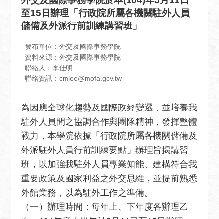
外交及國際事務學院於本(104)年5月11日
息
至15日辦理「行政院所屬各機關駐外人員
全
儲備及外派行前訓練講習班」
民
外
發布單位：外交及國際事務學院
交
資料來源：外交及國際事務學院
聯絡人：李佳明
場
聯絡資訊：cmlee@mofa.gov.tw
地
出
為因應全球化趨勢及國際政經變遷，並培養我
租
駐外人員間之協調合作與團隊精神，發揮整體
資
訊
戰力，本學院依據「行政院所屬各機關儲備及
外派駐外人員行前訓練要點」辦理旨揭講習
公
班，以加強我駐外人員專業知能、建構符合我
開
資
重要政策及國家利益之外交思維，並提前熟悉
訊
外館業務，以為駐外工作之準備。
（一）辦理時間：每年上、下年度各辦理乙
相