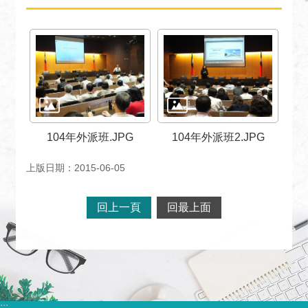
絡
我
們
常
見
問
題
104年外派班.JPG
104年外派班2.JPG
English
上版日期：2015-06-05
隱
私
回上一頁
回最上面
權
保
護
及
資
訊
:::