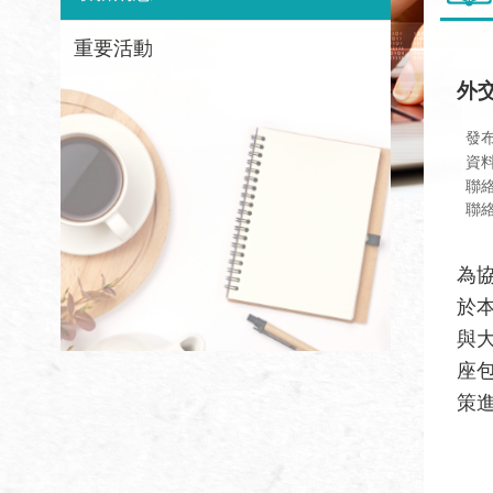
重要活動
外
發
資
聯
聯絡
為
於本
與
座
策