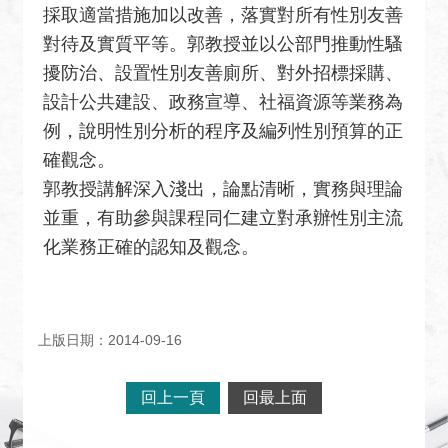
關
採取適當措施加以改善，落實對所有性別友善
網
對待及實質平等。郭教授並以公部門推動性騷
站
擾防治、設置性別友善廁所、對外招標採購、
回
設計公共建設、政務宣導、社福資源等業務為
首
例，說明性別分析的程序及編列性別預算的正
頁
確觀念。
郭教授講解深入淺出，論點清晰，實務與理論
網
站
並重，有助參與課程同仁建立對承辦性別主流
導
化業務正確的認知及觀念。
覽
外
交
上版日期：2014-09-16
部
官
回上一頁
回最上面
網
聯