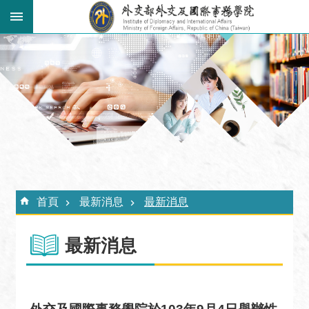
跳到主要內容區塊
:::
進
階
搜
尋
關
於
外
:::
交
首頁
最新消息
最新消息
學
院
最新消息
最
新
消