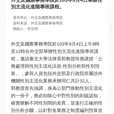
外交及國際事務學院於103年9月4日舉辦性
息
別主流化進階專班課程。
全
民
發布單位：外交及國際事務學院
外
資料來源：外交及國際事務學院
聯絡人：李佳明
交
場
外交及國際事務學院於103年9月4日上午9時
地
至12時在外交部舉辦性別主流化進階專班課
出
租
程，邀請臺北大學法律系郭教授玲惠講授「公
資
務處理與性別主流化法規-性別分析與性別預
訊
算」，參與人員包括外交部及行政院所屬涉外
公
機關性別主流化業務承辦同仁共計32人。
開
郭教授首先強調，身為公部門推動性別主流化
資
的一份子，務必卸除心中對性別的刻版認知，
訊
確實瞭解不同性別間的差異，並進行正確的性
相
別分析步驟，以針對各業務之制度編列預算並