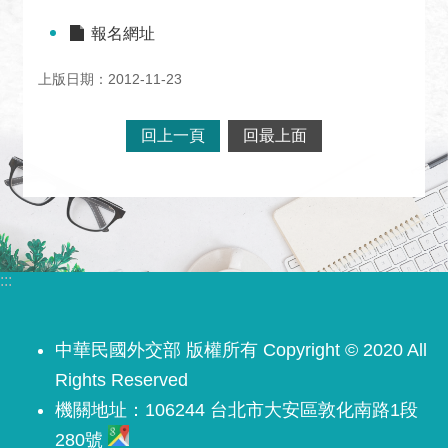
關
網
報名網址
站
上版日期：2012-11-23
回
首
回上一頁
回最上面
頁
網
站
導
覽
:::
外
交
中華民國外交部 版權所有 Copyright © 2020 All
部
官
Rights Reserved
網
機關地址：106244 台北市大安區敦化南路1段
280號
聯