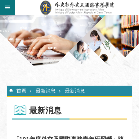
跳到主要內容區塊
:::
進
階
搜
尋
關
於
外
:::
交
首頁
最新消息
最新消息
學
院
最新消息
最
新
消