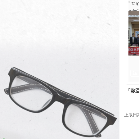
" ta
rel=
>
「
灣的
" />
「歐
上版日期：