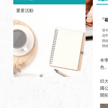
重要活動
「
發
資
聯
聯絡資
本
色
邱
國
開