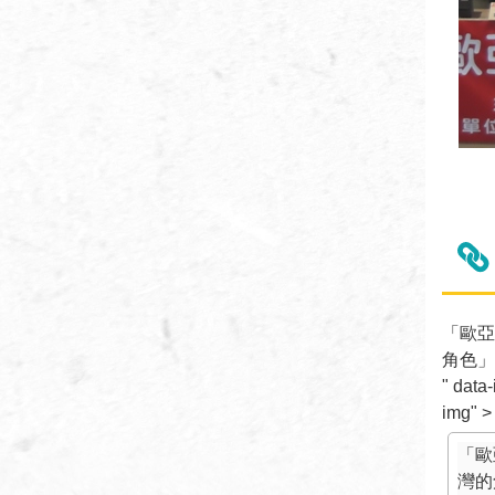
「歐亞
角色」
" data
img" >
「歐
灣的