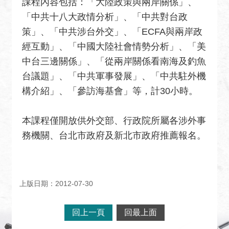
課程內容包括：「大陸政策與兩岸關係」、
關
網
「中共十八大政情分析」、「中共對台政
站
策」、「中共涉台外交」、「ECFA與兩岸政
經互動」、「中國大陸社會情勢分析」、「美
回
中台三邊關係」、「從兩岸關係看南海及釣魚
首
頁
台議題」、「中共軍事發展」、「中共駐外機
構介紹」、「參訪海基會」等，計30小時。
網
站
本課程僅開放供外交部、行政院所屬各涉外事
導
覽
務機關、台北市政府及新北市政府推薦報名。
外
交
部
上版日期：2012-07-30
官
網
回上一頁
回最上面
聯