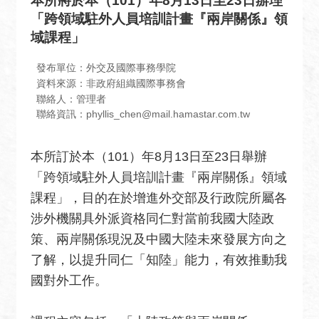
本所將於本（101）年8月13日至23日辦理
息
「跨領域駐外人員培訓計畫『兩岸關係』領
全
域課程」
民
外
發布單位：外交及國際事務學院
交
資料來源：非政府組織國際事務會
聯絡人：管理者
場
聯絡資訊：phyllis_chen@mail.hamastar.com.tw
地
出
本所訂於本（101）年8月13日至23日舉辦
租
「跨領域駐外人員培訓計畫『兩岸關係』領域
資
訊
課程」，目的在於增進外交部及行政院所屬各
涉外機關具外派資格同仁對當前我國大陸政
公
策、兩岸關係現況及中國大陸未來發展方向之
開
資
了解，以提升同仁「知陸」能力，有效推動我
訊
國對外工作。
相