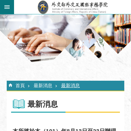
跳到主要內容區塊
:::
進
階
搜
尋
關
於
外
:::
交
首頁
最新消息
最新消息
學
院
最新消息
最
新
消