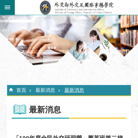
跳到主要內容區塊
:::
進
階
搜
尋
關
於
外
:::
交
首頁
最新消息
最新消息
學
院
最新消息
最
新
消