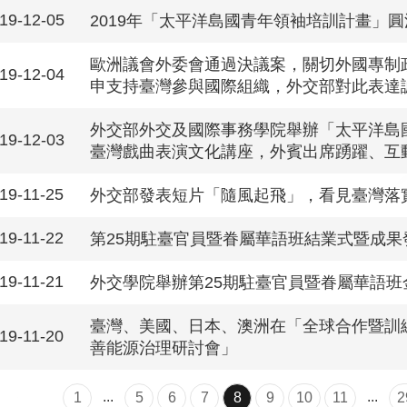
19-12-05
2019年「太平洋島國青年領袖培訓計畫」
歐洲議會外委會通過決議案，關切外國專制
19-12-04
申支持臺灣參與國際組織，外交部對此表達
外交部外交及國際事務學院舉辦「太平洋島國
19-12-03
臺灣戲曲表演文化講座，外賓出席踴躍、互
19-11-25
外交部發表短片「隨風起飛」，看見臺灣落
19-11-22
第25期駐臺官員暨眷屬華語班結業式暨成果
19-11-21
外交學院舉辦第25期駐臺官員暨眷屬華語班
臺灣、美國、日本、澳洲在「全球合作暨訓練
19-11-20
善能源治理研討會」
...
...
1
5
6
7
8
9
10
11
2