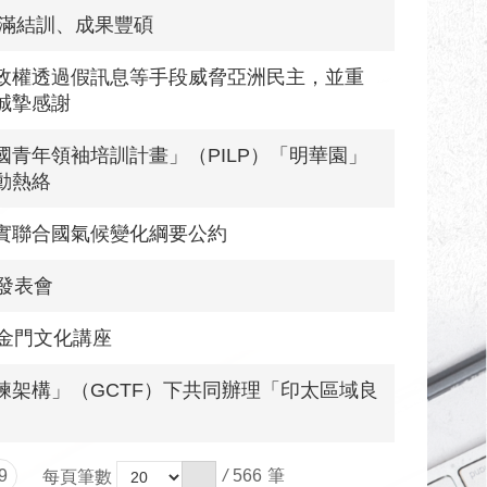
圓滿結訓、成果豐碩
政權透過假訊息等手段威脅亞洲民主，並重
誠摯感謝
青年領袖培訓計畫」（PILP）「明華園」
動熱絡
實聯合國氣候變化綱要公約
發表會
金門文化講座
架構」（GCTF）下共同辦理「印太區域良
9
/
566
每頁筆數