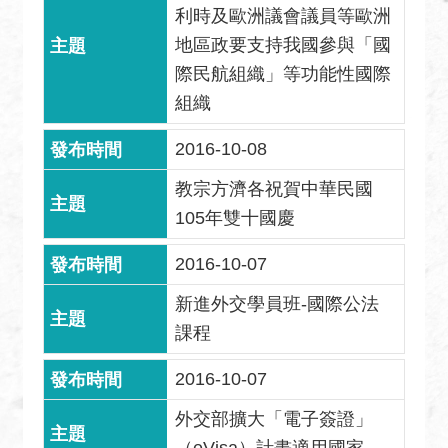
利時及歐洲議會議員等歐洲
絡
我
地區政要支持我國參與「國
們
際民航組織」等功能性國際
組織
常
見
2016-10-08
問
題
教宗方濟各祝賀中華民國
105年雙十國慶
English
隱
2016-10-07
私
新進外交學員班-國際公法
權
課程
保
護
2016-10-07
及
資
外交部擴大「電子簽證」
訊