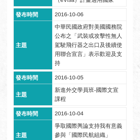
（eVisa）計畫適用國家
安
全
2016-10-06
政
策
中華民國政府對美國國務院
公布之「武裝或攻擊性無人
政
駕駛飛行器之出口及後續使
府
網
用聯合宣言」表示歡迎及支
站
持
資
料
2016-10-05
開
新進外交學員班-國際文宣
放
宣
課程
告
2016-10-04
無
障
爭取國際輿論支持我有意義
礙
參與「國際民航組織」