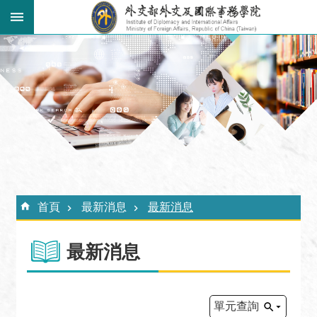
跳到主要內容區塊
:::
進
階
搜
尋
關
於
外
:::
交
首頁
最新消息
最新消息
學
院
最新消息
最
新
消
單元查詢