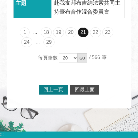
赴我友邦布吉納法索共同主
持臺布合作混合委員會
...
1
18
19
20
21
22
23
...
24
29
/
566
每頁筆數
回上一頁
回最上面
:::