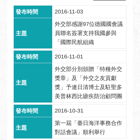
息
2016-11-03
全
民
外交部感謝97位德國國會議
外
員聯名簽署支持我國參與
交
「國際民航組織
場
地
2016-11-01
出
外交部分別頒贈「特種外交
租
獎章」及「外交之友貢獻
資
訊
獎」予連日清博士及駐聖多
美普林西比瘧疾防治顧問團
公
開
2016-10-31
資
訊
第一屆「臺日海洋事務合作
對話會議」順利舉行
相