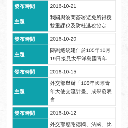
關
2016-10-21
網
站
我國與波蘭簽署避免所得稅
雙重課稅及防杜逃稅協定
回
首
2016-10-20
頁
陳副總統建仁於105年10月
網
19日接見太平洋島國青年
站
導
2016-10-15
覽
外交部舉辦「105年國際青
外
年大使交流計畫」成果發表
交
會
部
官
2016-10-12
網
外交部感謝德國、法國、比
聯